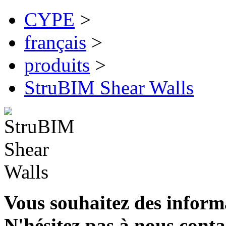
CYPE
>
français
>
produits
>
StruBIM Shear Walls
Vous souhaitez des inform
N'hésitez pas à nous conta