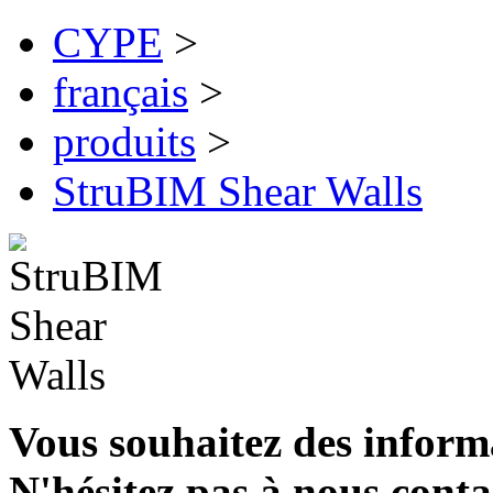
CYPE
>
français
>
produits
>
StruBIM Shear Walls
Vous souhaitez des inform
N'hésitez pas à nous conta